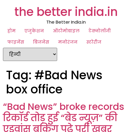
the better india.in
The Better India.in
होम
एजुकेशन
ऑटोमोबाइल
टेक्नोलॉजी
फाइनेंस
बिज़नेस
मनोरंजन
स्टोरीज
Tag:
#Bad News
box office
“Bad News” broke records
रिकॉर्ड तोड़ हुई “बेड न्यूज़” की
एडवांस बुकिंग पढ़े पूरी खबर