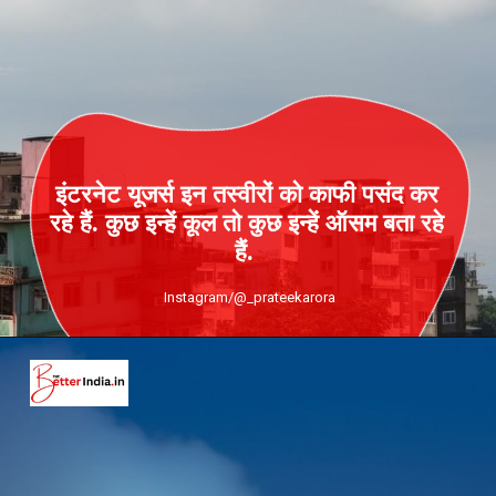
इंटरनेट यूजर्स इन तस्‍वीरों को काफी पसंद कर
रहे हैं. कुछ इन्‍हें कूल तो कुछ इन्‍हें ऑसम बता रहे
हैं.
Instagram/@_prateekarora