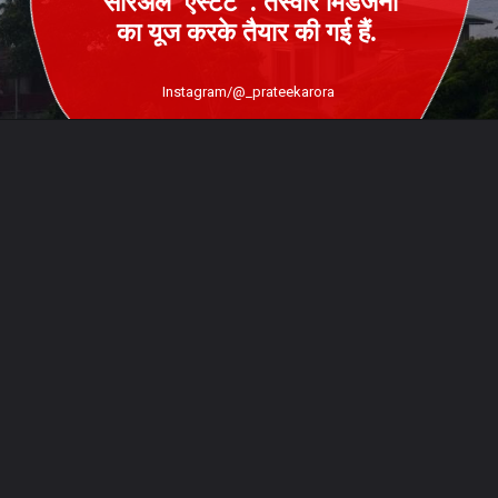
सरिअल एस्टेट''. तस्वीरें मिडजर्नी
का यूज करके तैयार की गई हैं.
Instagram/@_prateekarora