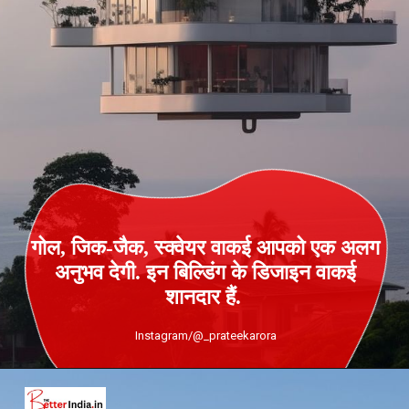
गोल, जिक-जैक, स्‍क्‍वेयर वाकई आपको एक अलग
अनुभव देगी. इन बिल्डिंग के डिजाइन वाकई
शानदार हैं.
Instagram/@_prateekarora