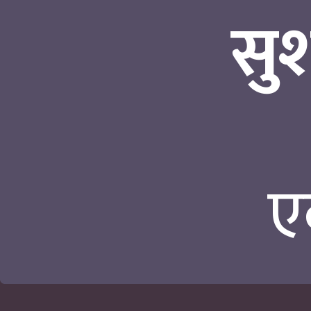
सुश
ए