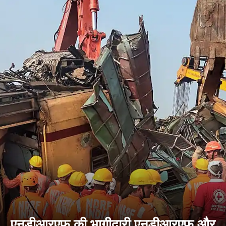
एनडीआरएफ की भागीदारी एनडीआरएफ और