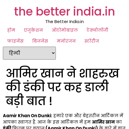
the better india.in
The Better India.in
होम
एजुकेशन
ऑटोमोबाइल
टेक्नोलॉजी
फाइनेंस
बिज़नेस
मनोरंजन
स्टोरीज
आमिर खान ने शाहरुख
की डंकी पर कह डाली
बड़ी बात !
Aamir Khan On Dunki:
हमारे एक और बेहतरीन आर्टिकल में
आपका स्वागत है. आज के इस आर्टिकल में हम
आमिर खान
का
डंकी
फिल्म पर बयान
(Aamir Khan On Dunki)
के बारे में बात