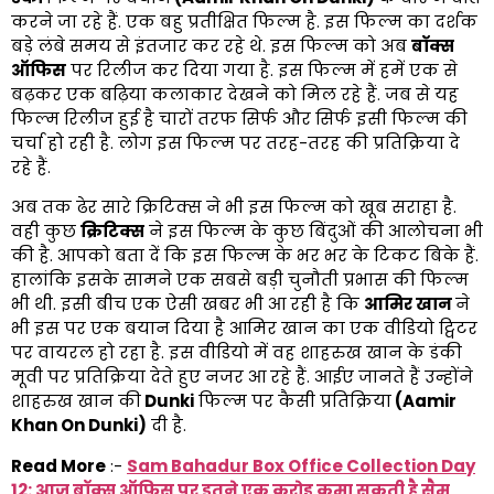
करने जा रहे हैं. एक बहु प्रतीक्षित फिल्म है. इस फिल्म का दर्शक
बड़े लंबे समय से इंतजार कर रहे थे. इस फिल्म को अब
बॉक्स
ऑफिस
पर रिलीज कर दिया गया है. इस फिल्म में हमें एक से
बढ़कर एक बढ़िया कलाकार देखने को मिल रहे हैं. जब से यह
फिल्म रिलीज हुई है चारों तरफ सिर्फ और सिर्फ इसी फिल्म की
चर्चा हो रही है. लोग इस फिल्म पर तरह-तरह की प्रतिक्रिया दे
रहे हैं.
अब तक ढेर सारे क्रिटिक्स ने भी इस फिल्म को खूब सराहा है.
वही कुछ
क्रिटिक्स
ने इस फिल्म के कुछ बिंदुओं की आलोचना भी
की है. आपको बता दें कि इस फिल्म के भर भर के टिकट बिके हैं.
हालांकि इसके सामने एक सबसे बड़ी चुनौती प्रभास की फिल्म
भी थी. इसी बीच एक ऐसी खबर भी आ रही है कि
आमिर खान
ने
भी इस पर एक बयान दिया है आमिर खान का एक वीडियो ट्विटर
पर वायरल हो रहा है. इस वीडियो में वह शाहरुख खान के डंकी
मूवी पर प्रतिक्रिया देते हुए नजर आ रहे हैं. आईए जानते हैं उन्होंने
शाहरुख खान की
Dunki
फिल्म पर कैसी प्रतिक्रिया
(Aamir
Khan On Dunki)
दी है.
Read More
:-
Sam Bahadur Box Office Collection Day
12: आज बॉक्स ऑफिस पर इतने एक करोड़ कमा सकती है सैम