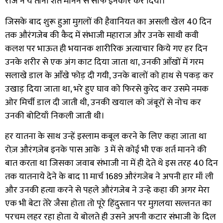
राजे ने ये तीनों शर्त मानने से साफ इनकार कर दिया।
जिसके बाद शुरू हुआ मुग़लों की हैवानियत का असली खेल
40
दिन
तक औरंगजेब की कैद में संभाजी महाराज और उनके साथी कवी
कलश पर भाऊत ही भयानक शारीरिक अत्याचार किये गए हर दिन
उनके शरीर से एक अंग काट दिया जाता था
,
उनकी आँखों में गरम
सलाखे डाल के आँखे फोड़ दी गयी
,
उनके बालों को हाथ से पकड़ कर
उखाड़ दिया जाता था
,
भरे हुए घाव को फिरसे कुरेद कर उसमे नमक
ओर मिर्ची डाल दी जाती थी, उनकी खयाल को जंबूरों से नोच कर
उनकी बोटियाँ निकली जाती थी।
हर यातना के साथ उन्हें इस्लाम कबूल करने के लिए कहा जाता था
रोज़ औरंगज़ेब इनके पास आके
3
में से कोई भी एक शर्त मानने की
बात करता था जिसका जवाब संभाजी ना में ही देते थे इस तरह
40
दिन
तक यातनाये देने के बाद
11
मार्च
1689
औरंगजेब ने अपनी हार माँ ली
और उनकी हत्या करने से पहले औरंगजेब ने उन्हे कहा की अगर मेरा
एक भी बेटा तेरे जैसा होता तो पूरे हिंदुस्तान पर मुग़लया सल्तनत का
परचम लहर रहा होता ये बोलते ही उसने अपनी कटार संभाजी के दिल