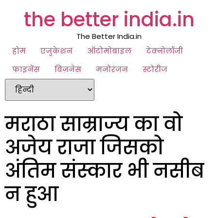
the better india.in
The Better India.in
होम
एजुकेशन
ऑटोमोबाइल
टेक्नोलॉजी
फाइनेंस
बिज़नेस
मनोरंजन
स्टोरीज
मराठा साम्राज्य का वो
अजेय राजा जिसको
अंतिम संस्कार भी नसीब
न हुआ