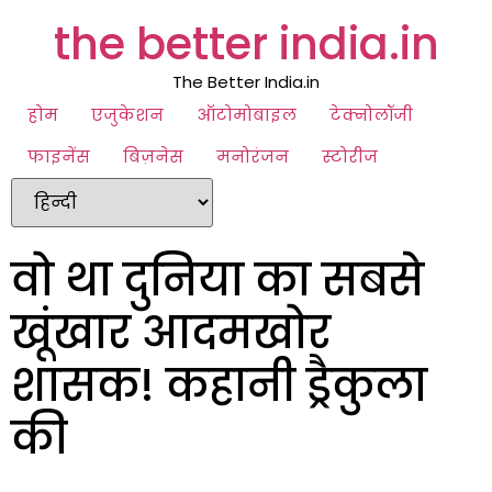
the better india.in
The Better India.in
होम
एजुकेशन
ऑटोमोबाइल
टेक्नोलॉजी
फाइनेंस
बिज़नेस
मनोरंजन
स्टोरीज
वो था दुनिया का सबसे
खूंखार आदमखोर
शासक! कहानी ड्रैकुला
की