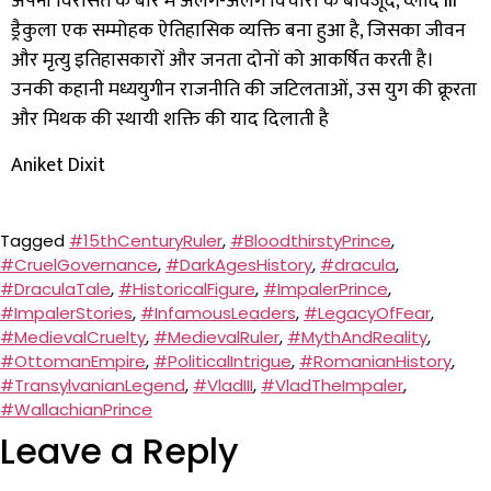
अपनी विरासत के बारे में अलग-अलग विचारों के बावजूद, व्लाद III
ड्रैकुला एक सम्मोहक ऐतिहासिक व्यक्ति बना हुआ है, जिसका जीवन
और मृत्यु इतिहासकारों और जनता दोनों को आकर्षित करती है।
उनकी कहानी मध्ययुगीन राजनीति की जटिलताओं, उस युग की क्रूरता
और मिथक की स्थायी शक्ति की याद दिलाती है
Aniket Dixit
Tagged
#15thCenturyRuler
,
#BloodthirstyPrince
,
#CruelGovernance
,
#DarkAgesHistory
,
#dracula
,
#DraculaTale
,
#HistoricalFigure
,
#ImpalerPrince
,
#ImpalerStories
,
#InfamousLeaders
,
#LegacyOfFear
,
#MedievalCruelty
,
#MedievalRuler
,
#MythAndReality
,
#OttomanEmpire
,
#PoliticalIntrigue
,
#RomanianHistory
,
#TransylvanianLegend
,
#VladIII
,
#VladTheImpaler
,
#WallachianPrince
Leave a Reply