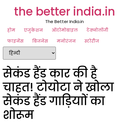
the better india.in
The Better India.in
होम
एजुकेशन
ऑटोमोबाइल
टेक्नोलॉजी
फाइनेंस
बिज़नेस
मनोरंजन
स्टोरीज
सेकंड हैंड कार की है
चाहत! टोयोटा ने खोला
सेकंड हैंड गाड़ियाों का
शोरूम