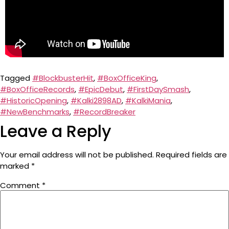
Tagged
#BlockbusterHit
,
#BoxOfficeKing
,
#BoxOfficeRecords
,
#EpicDebut
,
#FirstDaySmash
,
#HistoricOpening
,
#Kalki2898AD
,
#KalkiMania
,
#NewBenchmarks
,
#RecordBreaker
Leave a Reply
Your email address will not be published.
Required fields are
marked
*
Comment
*