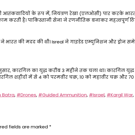
तंकवादियों के रूप में, नियंत्रण रेखा (एलओसी) पार करके भारतीय क्षे
ाम करती है। पाकिस्तानी सेना ने रणनीतिक बनाकर महत्वपूर्ण ठ
े भारत की मदद की थी। Isreal ने गाइडेड एम्युनिशन और ड्रोन समे
ुसार, कारगिल का युद्ध करीब 3 महीने तक चला था। कारगिल युद्ध 
ारगिल शहीदों में से 4 को परमवीर चक्र, 10 को महावीर चक्र और 7
 Batra
,
#Drones
,
#Guided Ammunition
,
#Israel
,
#Kargil War
,
red fields are marked
*