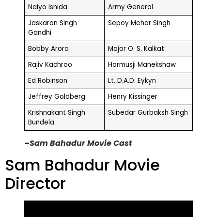
Naiyo Ishida
Army General
Jaskaran Singh
Sepoy Mehar Singh
Gandhi
Bobby Arora
Major O. S. Kalkat
Rajiv Kachroo
Hormusji Manekshaw
Ed Robinson
Lt. D.A.D. Eykyn
Jeffrey Goldberg
Henry Kissinger
Krishnakant Singh
Subedar Gurbaksh Singh
Bundela
–Sam Bahadur Movie Cast
Sam Bahadur Movie
Director