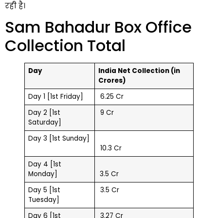
रही है।
Sam Bahadur Box Office
Collection Total
Day
India Net Collection (in
Crores)
Day 1 [1st Friday]
₹ 6.25 Cr
Day 2 [1st
₹ 9 Cr
Saturday]
Day 3 [1st Sunday]
₹ 10.3 Cr
Day 4 [1st
Monday]
3.5 Cr
Day 5 [1st
₹ 3.5 Cr
Tuesday]
Day 6 [1st
₹ 3.27 Cr