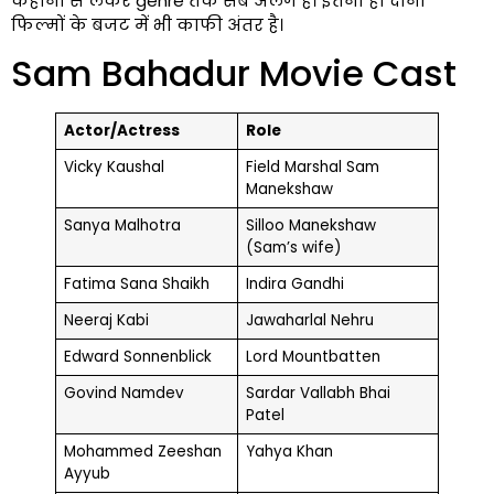
कहानी से लेकर genre तक सब अलग है। इतना ही दोनो
फिल्मों के बजट में भी काफी अंतर है।
Sam Bahadur Movie Cast
Actor/Actress
Role
Vicky Kaushal
Field Marshal Sam
Manekshaw
Sanya Malhotra
Silloo Manekshaw
(Sam’s wife)
Fatima Sana Shaikh
Indira Gandhi
Neeraj Kabi
Jawaharlal Nehru
Edward Sonnenblick
Lord Mountbatten
Govind Namdev
Sardar Vallabh Bhai
Patel
Mohammed Zeeshan
Yahya Khan
Ayyub