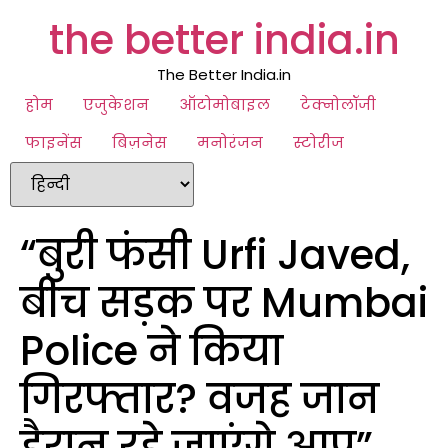
the better india.in
The Better India.in
होम
एजुकेशन
ऑटोमोबाइल
टेक्नोलॉजी
फाइनेंस
बिज़नेस
मनोरंजन
स्टोरीज
“बुरी फंसी Urfi Javed,
बीच सड़क पर Mumbai
Police ने किया
गिरफ्तार? वजह जान
हैरान रहे जाएंगे आप”