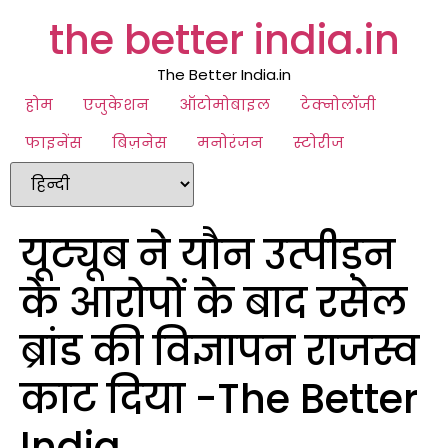
the better india.in
The Better India.in
होम
एजुकेशन
ऑटोमोबाइल
टेक्नोलॉजी
फाइनेंस
बिज़नेस
मनोरंजन
स्टोरीज
यूट्यूब ने यौन उत्पीड़न
के आरोपों के बाद रसेल
ब्रांड की विज्ञापन राजस्व
काट दिया -The Better
India