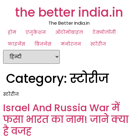
the better india.in
The Better India.in
होम
एजुकेशन
ऑटोमोबाइल
टेक्नोलॉजी
फाइनेंस
बिज़नेस
मनोरंजन
स्टोरीज
Category:
स्टोरीज
स्टोरीज
Israel And Russia War में
फसा भारत का नाम! जाने क्या
है वजह