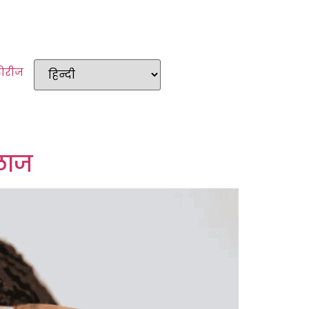
टोरीज
इलाज