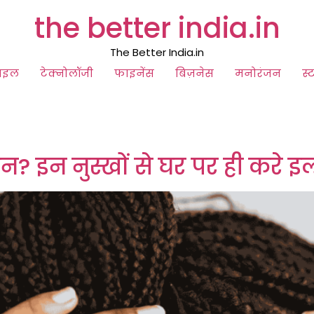
the better india.in
The Better India.in
ाइल
टेक्नोलॉजी
फाइनेंस
बिज़नेस
मनोरंजन
स्
शान? इन नुस्खों से घर पर ही करे 